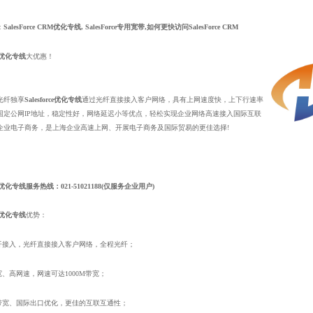
：
SalesForce CRM优化专线, SalesForce专用宽带,如何更快访问SalesForce CRM
rce优化专线
大优惠！
光纤独享
Salesforce优化专线
通过光纤直接接入客户网络，具有上网速度快，上下行速率
固定公网IP地址，稳定性好，网络延迟小等优点，轻松实现企业网络高速接入国际互联
企业电子商务，是上海企业高速上网、开展电子商务及国际贸易的更佳选择!
rce优化专线
服务热线：021-51021188(仅服务企业用户)
rce优化专线
优势：
纤接入，光纤直接接入客户网络，全程光纤；
、高网速，网速可达1000M带宽；
带宽、国际出口优化，更佳的互联互通性；