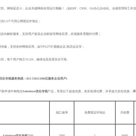
定性、网络延迟小，企业关键网络应用运行顺畅！（如ERP、CRM、OA办公自动化、仓储管理和工作
供1-5个可用公网固定IP地址；
供反向解析服务，支持用户架设企业邮箱等网络应用，此项服务需额外付费；
传输，支持各种网络应用，如VPN,FTP,视频会议,电话会议等；
全性，每个用户独立VLAN，确保信息高度安全可靠。
rce优化专线
服务热线：021-51021188(仅服务企业用户)
户新申请中翱电信
Salesforce优化专线
产品，享受以下超值优惠，免安装调试费，并享超大折扣优惠，
详
端口速率
免费固定IP地址
月租费
Salesforce优化专线
20M
20M
1
6600