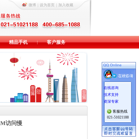
微博
|
设为首页
|
加入收藏
精品手机
客户服务
|
在线咨询
技术支持
资深专家
客服热线
021-51021188
 CRM访问慢