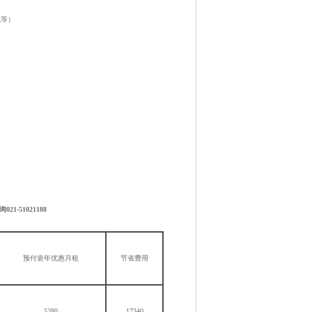
流等）
询021-51021188
预付壹年优惠月租
节省费用
5280
17340