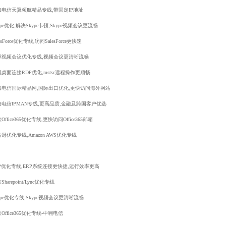
海电信天翼领航精品专线,带固定IP地址
ype优化,解决Skype卡顿,Skype视频会议更流畅
lesForce优化专线,访问SalesForce更快速
球视频会议优化专线,视频会议更清晰流畅
桌面连接RDP优化,mstsc远程操作更顺畅
海电信国际精品网,国际出口优化,更快访问海外网站
海电信IPMAN专线,更高品质,金融及跨国客户优选
Office365优化专线,更快访问Office365邮箱
逊优化专线,Amazon AWS优化专线
RP优化专线,ERP系统连接更快捷,运行效率更高
Sharepoint/Lync优化专线
ype优化专线,Skype视频会议更清晰流畅
Office365优化专线-中翱电信