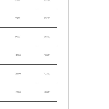
7920
25260
9600
30300
11600
36300
13600
42300
15600
48300