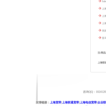
Sa
上
上
上
美
亚马
注:商
上海联
咨询QQ：102412
友情链接：
上海宽带
|
上海联通宽带
|
上海电信宽带
|
企业联