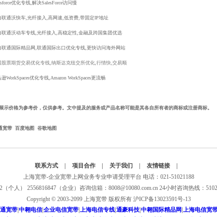
lesforce优化专线,解决SalesForce访问慢
海联通沃快车,光纤接入,高网速,低资费,带固定IP地址
海联通沃动车专线,光纤接入,高稳定性,金融及跨国集团优选
海联通国际精品网,联通国际出口优化专线,更快访问海外网站
国股票期货交易优化专线,纳斯达克纽交所优化,行情快,交易顺
逊WorkSpaces优化专线,Amazon WorkSpaces更流畅
品展示价格为参考价，仅供参考。文中提及的服务或产品名称可能是其各自所有者的商标或注册商标。
通宽带
百度地图
谷歌地图
联系方式
|
项目合作
|
关于我们
|
友情链接
|
上海宽带-企业宽带上网业务专业申请受理平台 电话：021-51021188
02（个人） 2556816847（企业）咨询信箱：8008@10080.com.cn 24小时咨询热线：51
Copyright © 2003-2099 上海宽带 版权所有 沪ICP备13023591号-13
通宽带
|
中翱电信
|
企业电信宽带
|
上海电信专线
|
通豪科技
|
中翱国际精品网
|
上海电信宽