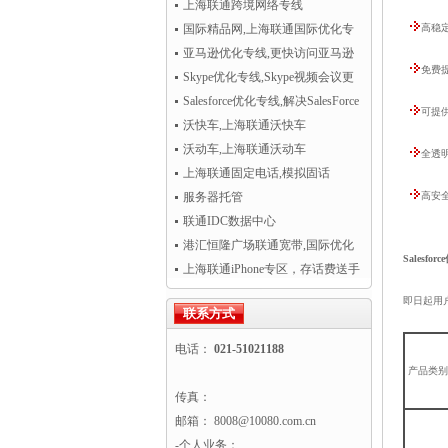
开通！
上海联通跨境网络专线
国际精品网,上海联通国际优化专
高稳
线
亚马逊优化专线,更快访问亚马逊
免费提
AWS云服务
Skype优化专线,Skype视频会议更
清晰流畅
Salesforce优化专线,解决SalesForce
可提
CRM访问慢
沃快车,上海联通沃快车
沃动车,上海联通沃动车
全透明
上海联通固定电话,模拟固话
服务器托管
高安
联通IDC数据中心
港汇恒隆广场联通宽带,国际优化
Salesfo
专线超值热卖！
上海联通iPhone专区，存话费送手
机
即日起
用
联系方式
电话：
021-51021188
产品类别
传真：
邮箱： 8008@10080.com.cn
-个人业务：