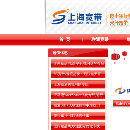
首 页
联通宽带
|
|
超值优惠
金融精品网,高安全,低时延的金融
精品网
5G宽带-速度超快！最快当天开
通！
上海联通跨境网络专线
亚马逊WorkSpaces优化专线,运行
更流畅
Salesf
联通30B+D,联通数字中继线E1
沃快车,上海联通沃快车
国际精品网,联通国际优化专线