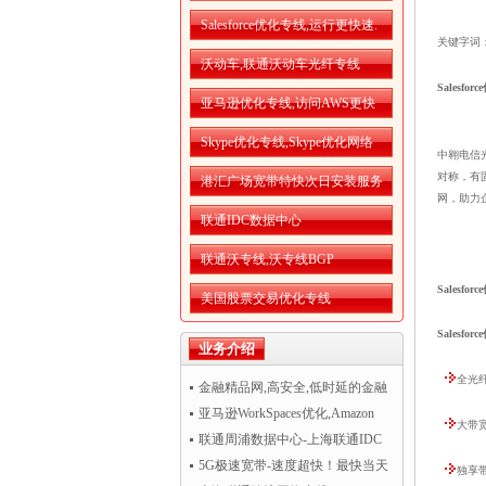
Salesforce优化专线,运行更快速.
关键字词
沃动车,联通沃动车光纤专线
Salesfo
亚马逊优化专线,访问AWS更快
Skype优化专线,Skype优化网络
中翱电信
对称，有
港汇广场宽带特快次日安装服务
网，助力
联通IDC数据中心
联通沃专线,沃专线BGP
Salesfo
美国股票交易优化专线
Salesfo
业务介绍
全光
金融精品网,高安全,低时延的金融
精品网
亚马逊WorkSpaces优化,Amazon
大带宽
WorkSpaces运行更流畅
联通周浦数据中心-上海联通IDC
机房托管
5G极速宽带-速度超快！最快当天
独享