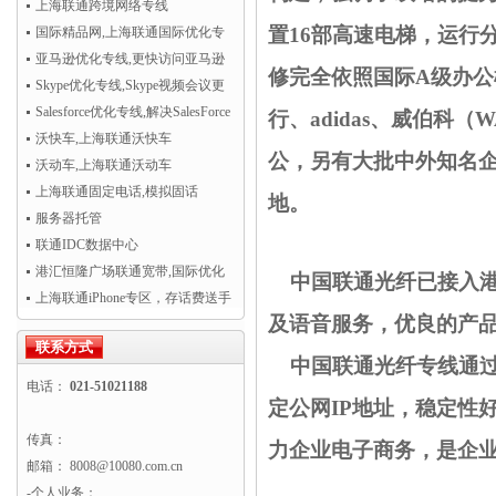
开通！
上海联通跨境网络专线
置16部高速电梯，运行
国际精品网,上海联通国际优化专
线
亚马逊优化专线,更快访问亚马逊
修完全依照国际A级办
AWS云服务
Skype优化专线,Skype视频会议更
清晰流畅
Salesforce优化专线,解决SalesForce
行、adidas、威伯科
CRM访问慢
沃快车,上海联通沃快车
公，另有大批中外知名
沃动车,上海联通沃动车
上海联通固定电话,模拟固话
地。
服务器托管
联通IDC数据中心
港汇恒隆广场联通宽带,国际优化
中国联通光纤已接入
专线超值热卖！
上海联通iPhone专区，存话费送手
及语音服务，优良的产
机
联系方式
中国联通光纤专线通
电话：
021-51021188
定公网IP地址，稳定性
传真：
力企业电子商务，是企业
邮箱： 8008@10080.com.cn
-个人业务：