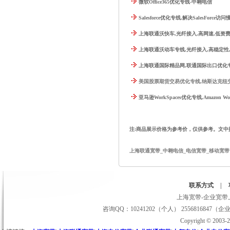
微软Office365优化专线-中翱电信
Salesforce优化专线,解决SalesForce访问
上海联通沃快车,光纤接入,高网速,低资费
上海联通沃动车专线,光纤接入,高稳定性
上海联通国际精品网,联通国际出口优化
美国股票期货交易优化专线,纳斯达克纽交
亚马逊WorkSpaces优化专线,Amazon Wo
注:商品展示价格为参考价，仅供参考。文
上海联通宽带_中翱电信_电信宽带_移动宽带
联系方式
|
上海宽带-企业宽带上
咨询QQ：10241202（个人） 2556816847（企
Copyright © 2