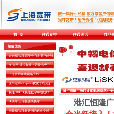
首 页
联通宽带
联通固话
精品
|
|
|
超值优惠
金融精品网,高安全,低时延的金融
精品网
5G宽带-速度超快！最快当天开
通！
上海联通跨境网络专线
亚马逊WorkSpaces优化专线,运行
更流畅
港汇恒隆广场联通宽带,国际优化
联通30B+D,联通数字中继线E1
港汇恒隆广
沃快车,上海联通沃快车
国际精品网,联通国际优化专线