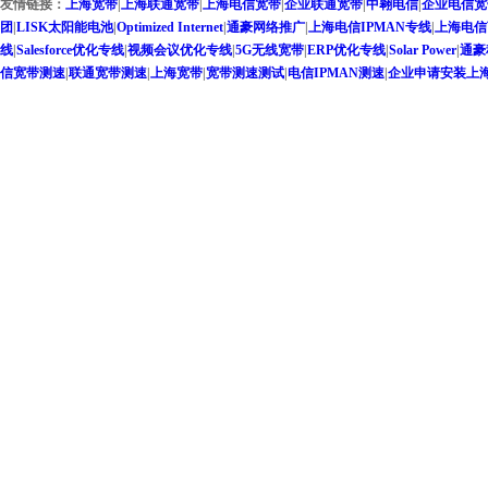
友情链接：
上海宽带
|
上海联通宽带
|
上海电信宽带
|
企业联通宽带
|
中翱电信
|
企业电信宽
团
|
LISK太阳能电池
|
Optimized Internet
|
通豪网络推广
|
上海电信IPMAN专线
|
上海电信
线
|
Salesforce优化专线
|
视频会议优化专线
|
5G无线宽带
|
ERP优化专线
|
Solar Power
|
通豪
信宽带测速
|
联通宽带测速
|
上海宽带
|
宽带测速测试
|
电信IPMAN测速
|
企业申请安装上海联