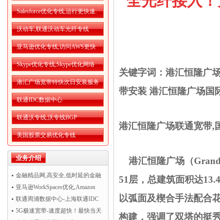
全光纤接入！
Salesforce优化专线,运行更快速.
沃动车,联通沃动车光纤专线
亚马逊优化专线,访问AWS更快
Skype优化专线,Skype优化网络
关键字词：
港汇恒隆广
港汇广场宽带特快次日安装服务
带安装
港汇恒隆广场国
联通IDC数据中心
联通沃专线,沃专线BGP
港汇恒隆广场联通宽带,
美国股票交易优化专线
业务介绍
港汇恒隆广场（
Grand
金融精品网,高安全,低时延的金融
51层，总建筑面积达13
精品网
亚马逊WorkSpaces优化,Amazon
以弧面及楔合手法配合
WorkSpaces运行更流畅
联通周浦数据中心-上海联通IDC
机房托管
5G极速宽带-速度超快！最快当天
构建，强调了双塔的挺