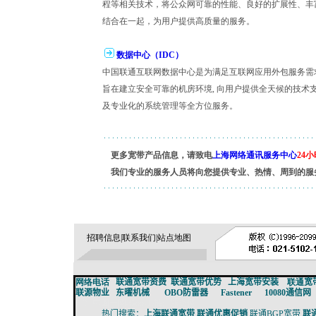
程等相关技术，将公众网可靠的性能、良好的扩展性、丰
结合在一起，为用户提供高质量的服务。
数据中心（IDC）
中国联通互联网数据中心是为满足互联网应用外包服务需
旨在建立安全可靠的机房环境, 向用户提供全天候的技术
及专业化的系统管理等全方位服务。
更多宽带产品信息，请致电
上海网络通讯服务中心
24小
我们专业的服务人员将向您提供专业、热情、周到的服
招聘信息
|
联系我们
|
站点地图
网络电话
联通宽带资费
联通宽带
优势
上海宽带安装
联通
宽
联源物业
东曜机械
OBO防雷器
Fastener
10080通信网
广：
中国一网-Google推广服务网
热门搜索：
上海联通宽带
联通优惠促销
联通BGP宽带
联