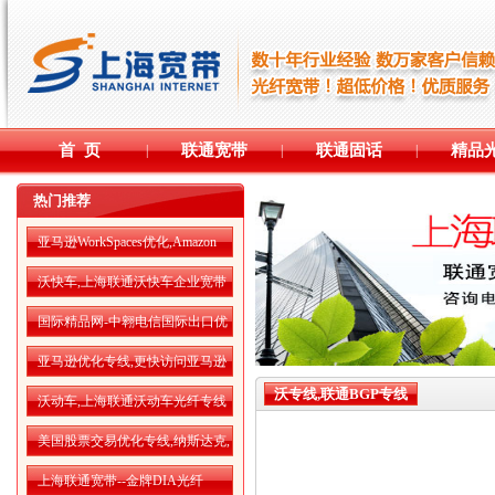
首 页
联通宽带
联通固话
精品
|
|
|
热门推荐
亚马逊WorkSpaces优化,Amazon
WorkSpaces运行更流畅
沃快车,上海联通沃快车企业宽带
国际精品网-中翱电信国际出口优
化专线
亚马逊优化专线,更快访问亚马逊
AWS云服务
沃专线,联通BGP专线
沃动车,上海联通沃动车光纤专线
美国股票交易优化专线,纳斯达克,
纽交所优化网络
上海联通宽带--金牌DIA光纤