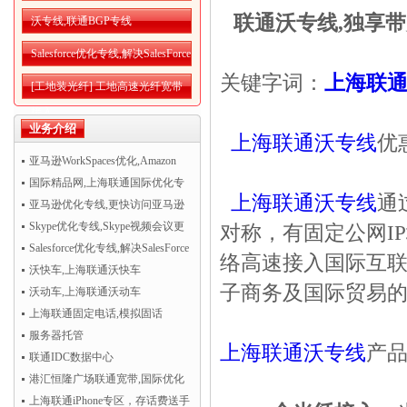
联通沃专线,独享
沃专线,联通BGP专线
Salesforce优化专线,解决SalesForce
关键字词：
上海联
CRM访问慢
[工地装光纤] 工地高速光纤宽带
接入
业务介绍
上海联通沃专线
优
亚马逊WorkSpaces优化,Amazon
WorkSpaces运行更流畅
国际精品网,上海联通国际优化专
上海联通沃专线
通
线
亚马逊优化专线,更快访问亚马逊
AWS云服务
Skype优化专线,Skype视频会议更
对称，有固定公网I
清晰流畅
Salesforce优化专线,解决SalesForce
络高速接入国际互
CRM访问慢
沃快车,上海联通沃快车
子商务及国际贸易的
沃动车,上海联通沃动车
上海联通固定电话,模拟固话
服务器托管
上海联通沃专线
产
联通IDC数据中心
港汇恒隆广场联通宽带,国际优化
专线超值热卖！
上海联通iPhone专区，存话费送手