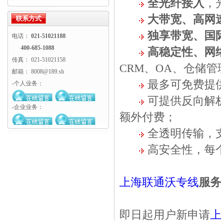
全光纤接入
，
机
大带宽、高网
联系方式
独享带宽
、国
电话：
021-51021188
400-685-1088
高稳定性、网
传真： 021-51021158
CRM、OA、仓储
邮箱： 8008@189.sh
最多可免费提供
-个人业务：
可提供反向解
-企业业务：
额外付费；
全透明传输，支
高安全性，每
上海联通沃专线
服务
即日起用户新申请