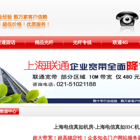
联通固话
精品光纤
光纤专线
联通4G
|
|
|
|
C数据中心
上海电信真如机房-上海电信真如IDC
超大带宽！超高稳定性！众多知名门户网站服务