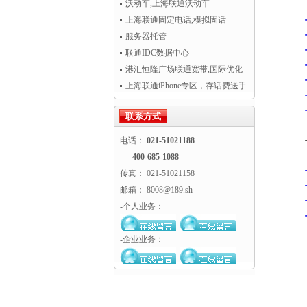
沃动车,上海联通沃动车
上海联通固定电话,模拟固话
服务器托管
联通IDC数据中心
港汇恒隆广场联通宽带,国际优化
专线超值热卖！
上海联通iPhone专区，存话费送手
机
联系方式
电话：
021-51021188
400-685-1088
传真： 021-51021158
邮箱： 8008@189.sh
-个人业务：
-企业业务：