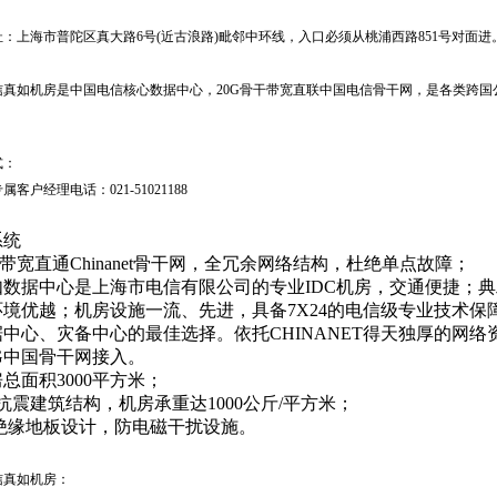
址：
上海市普陀区真大路6号(近古浪路)毗邻中环线，入口必须从桃浦西路851号对面进
信真如机房是中国电信核心数据中心，20G骨干带宽直联中国电信骨干网，是各类跨
。
式：
属客户经理电话：021-51021188
系统
20G带宽直通Chinanet骨干网，全冗余网络结构，杜绝单点故障；
真如数据中心是上海市电信有限公司的专业IDC机房，交通便捷；
环境优越；机房设施一流、先进，具备7X24的电信级专业技术保
据中心、灾备中心的最佳选择。依托CHINANET得天独厚的网
0G中国骨干网接入。
机房总面积3000平方米；
8级抗震建筑结构，机房承重达1000公斤/平方米；
4G绝缘地板设计，防电磁干扰设施。
信真如机房：