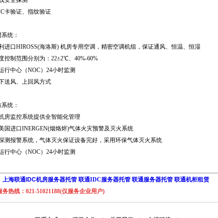
外线安全探测
IC卡验证、指纹验证
调系统：
利进口HIROSS(海洛斯) 机房专用空调，精密空调机组，保证通风、恒温、恒湿
度控制范围分别为：22±2℃、40%-60%
运行中心（NOC）24小时监测
用下送风、上回风方式
防系统：
业机房监控系统提供全智能化管理
美国进口INERGEN(烟烙烬)气体火灾预警及灭火系统
雾探测报警系统，气体灭火保证设备完好，采用环保气体灭火系统
运行中心（NOC）24小时监测
：
上海联通IDC机房服务器托管
联通IDC服务器托管
联通服务器托管
联通机柜租赁
热线：021-51021188(仅服务企业用户)