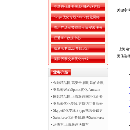
亚马逊优化专线,访问AWS更快
关键字
Skype优化专线,Skype优化网络
港汇广场宽带特快次日安装服务
联通IDC数据中心
联通沃专线,沃专线BGP
上海电
更佳选
美国股票交易优化专线
业务介绍
金融精品网,高安全,低时延的金融
精品网
亚马逊WorkSpaces优化,Amazon
WorkSpaces运行更流畅
国际精品网,上海联通国际优化专
线
亚马逊优化专线,更快访问亚马逊
AWS云服务
Skype优化专线,Skype视频会议更
清晰流畅
Salesforce优化专线,解决SalesForce
CRM访问慢
沃快车,上海联通沃快车