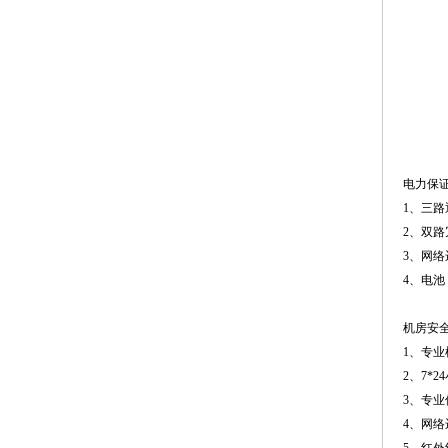
电力保
1、三路
2、双路
3、网络
4、电池
机房安
1、专
2、7*
3、专业
4、网络