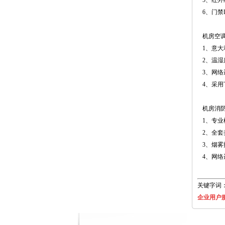
5、红
6、门禁
机房空
1、意大
2、温湿
3、网络
4、采
机房消
1、专
2、全套
3、烟
4、网络
关键字词
企业用户服务