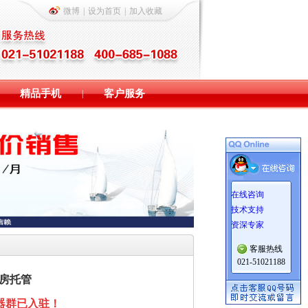
微博
|
设为首页
|
加入收藏
精品手机
客户服务
|
在线咨询
技术支持
资深专家
客服热线
021-51021188
机房托管
器群已入驻！