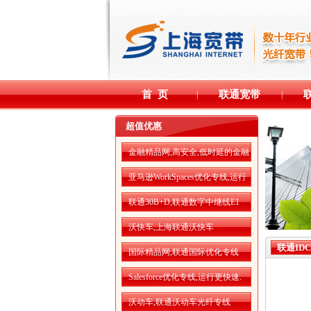
首 页
联通宽带
|
|
超值优惠
金融精品网,高安全,低时延的金融
精品网
亚马逊WorkSpaces优化专线,运行
更流畅
联通30B+D,联通数字中继线E1
沃快车,上海联通沃快车
联通ID
国际精品网,联通国际优化专线
Salesforce优化专线,运行更快速.
沃动车,联通沃动车光纤专线