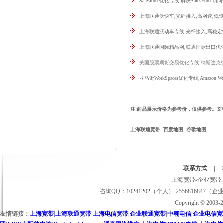
Salesforce优化专线,解决SalesForce访
上海联通沃快车,光纤接入,高网速,低资
上海联通沃动车专线,光纤接入,高稳定
上海联通国际精品网,联通国际出口优
美国股票期货交易优化专线,纳斯达克纽
亚马逊WorkSpaces优化专线,Amazon Wo
注:商品展示价格为参考价，仅供参考。
上海联通宽带
百度地图
谷歌地图
联系方式
|
上海宽带-企业宽带上
咨询QQ：10241202（个人） 2556816847（企
Copyright © 2
友情链接：
上海宽带
|
上海联通宽带
|
上海电信宽带
|
企业联通宽带
|
中翱电信
|
企业电信宽