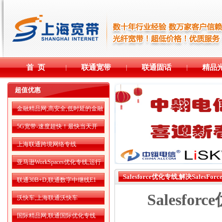
首 页
联通宽带
联通固话
精品
|
|
|
超值优惠
金融精品网,高安全,低时延的金融
精品网
5G宽带-速度超快！最快当天开
通！
上海联通跨境网络专线
亚马逊WorkSpaces优化专线,运行
更流畅
Salesforce优化专线,解决SalesFo
联通30B+D,联通数字中继线E1
Salesfo
沃快车,上海联通沃快车
国际精品网,联通国际优化专线