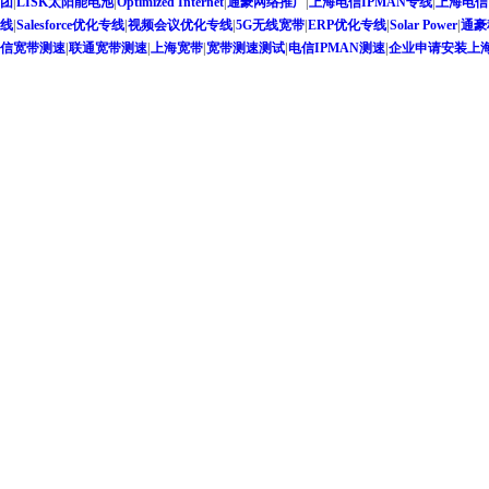
团
|
LISK太阳能电池
|
Optimized Internet
|
通豪网络推广
|
上海电信IPMAN专线
|
上海电信
线
|
Salesforce优化专线
|
视频会议优化专线
|
5G无线宽带
|
ERP优化专线
|
Solar Power
|
通豪
信宽带测速
|
联通宽带测速
|
上海宽带
|
宽带测速测试
|
电信IPMAN测速
|
企业申请安装上海联