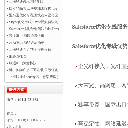
开通！
上海联通跨境网络专线
国际精品网,上海联通国际优化专
线
亚马逊优化专线,更快访问亚马逊
AWS云服务
Skype优化专线,Skype视频会议更
Salesforce优化专线
服务
清晰流畅
Salesforce优化专线,解决SalesForce
CRM访问慢
沃快车,上海联通沃快车
沃动车,上海联通沃动车
Salesforce优化专线
优
上海联通固定电话,模拟固话
服务器托管
联通IDC数据中心
全光纤接入，光纤直
港汇恒隆广场联通宽带,国际优化
专线超值热卖！
上海联通iPhone专区，存话费送手
机
大带宽、高网速，网速
联系方式
电话：
021-51021188
独享带宽、国际出口
传真：
邮箱： 8008@10080.com.cn
高稳定性、网络延迟
-个人业务：