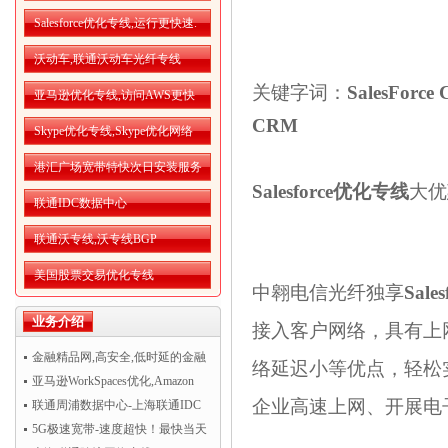
Salesforce优化专线,运行更快速.
沃动车,联通沃动车光纤专线
关键字词：
SalesFor
亚马逊优化专线,访问AWS更快
CRM
Skype优化专线,Skype优化网络
港汇广场宽带特快次日安装服务
Salesforce优化专线
大优
联通IDC数据中心
联通沃专线,沃专线BGP
美国股票交易优化专线
中翱电信光纤独享
Sal
业务介绍
接入客户网络，具有上
金融精品网,高安全,低时延的金融
络延迟小等优点，轻松
精品网
亚马逊WorkSpaces优化,Amazon
企业高速上网、开展电
WorkSpaces运行更流畅
联通周浦数据中心-上海联通IDC
机房托管
5G极速宽带-速度超快！最快当天