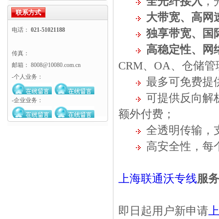
全光纤接入
，
机
联系方式
大带宽、高网
电话：
021-51021188
独享带宽
、国
高稳定性、网
传真：
CRM、OA、仓储
邮箱： 8008@10080.com.cn
-个人业务：
最多可免费提供
可提供反向解
-企业业务：
额外付费；
全透明传输，支
高安全性，每
上海联通沃专线
服务
即日起用户新申请