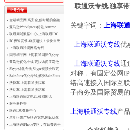
联通沃专线,独享
业务介绍
金融精品网,高安全,低时延的金融
关键字词：
上海联
精品网
亚马逊WorkSpaces优化,Amazon
WorkSpaces运行更流畅
联通周浦数据中心-上海联通IDC
机房托管
5G极速宽带-速度超快！最快当天
上海联通沃专线
优
开通！
上海联通跨境网络专线
国际精品网,上海联通国际优化专
线
亚马逊优化专线,更快访问亚马逊
上海联通沃专线
通
AWS云服务
Skype优化专线,Skype视频会议更
对称，有固定公网I
清晰流畅
Salesforce优化专线,解决SalesForce
络高速接入国际互
CRM访问慢
沃快车,上海联通沃快车
沃动车,上海联通沃动车
子商务及国际贸易的
上海联通固定电话,模拟固话
服务器托管
上海联通沃专线
产
联通IDC数据中心
港汇恒隆广场联通宽带,国际优化
专线超值热卖！
上海联通iPhone专区，存话费送手