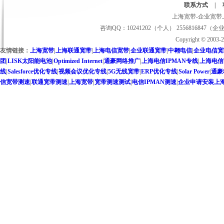
联系方式
|
上海宽带-企业宽带上
咨询QQ：10241202（个人） 2556816847（企
Copyright © 2
友情链接：
上海宽带
|
上海联通宽带
|
上海电信宽带
|
企业联通宽带
|
中翱电信
|
企业电信宽
团
|
LISK太阳能电池
|
Optimized Internet
|
通豪网络推广
|
上海电信IPMAN专线
|
上海电信
线
|
Salesforce优化专线
|
视频会议优化专线
|
5G无线宽带
|
ERP优化专线
|
Solar Power
|
通豪
信宽带测速
|
联通宽带测速
|
上海宽带
|
宽带测速测试
|
电信IPMAN测速
|
企业申请安装上海联