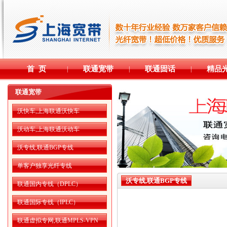
首 页
联通宽带
联通固话
精品
|
|
|
联通宽带
沃快车,上海联通沃快车
沃动车,上海联通沃动车
沃专线,联通BGP专线
单客户独享光纤专线
沃专线,联通BGP专线
联通国内专线（DPLC）
联通国际专线（IPLC）
联通虚拟专网,联通MPLS-VPN