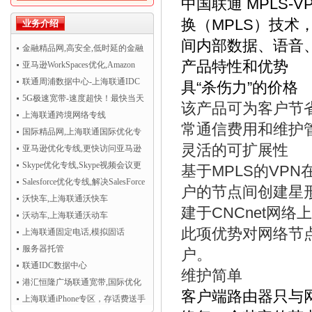
中国联通 MPLS-
换（MPLS）技
业务介绍
间内部数据、语音
金融精品网,高安全,低时延的金融
产品特性和优势
精品网
亚马逊WorkSpaces优化,Amazon
WorkSpaces运行更流畅
联通周浦数据中心-上海联通IDC
具“杀伤力”的价格
机房托管
5G极速宽带-速度超快！最快当天
该产品可为客户节
开通！
上海联通跨境网络专线
常通信费用和维护
国际精品网,上海联通国际优化专
灵活的可扩展性
线
亚马逊优化专线,更快访问亚马逊
AWS云服务
Skype优化专线,Skype视频会议更
基于MPLS的VP
清晰流畅
Salesforce优化专线,解决SalesForce
户的节点间创建星
CRM访问慢
沃快车,上海联通沃快车
建于CNCnet网
沃动车,上海联通沃动车
此项优势对网络节
上海联通固定电话,模拟固话
服务器托管
户。
联通IDC数据中心
维护简单
港汇恒隆广场联通宽带,国际优化
客户端路由器只与
专线超值热卖！
上海联通iPhone专区，存话费送手