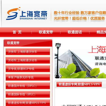
首 页
联通宽带
联通固话
精品
|
|
|
联通宽带
沃快车,上海联通沃快车
沃动车,上海联通沃动车
沃专线,联通BGP专线
单客户独享光纤专线
联通虚拟专网,联通MPLS-VPN
联通国内专线（DPLC）
联通国际专线（IPLC）
联通虚拟专网,联通MPLS-VPN