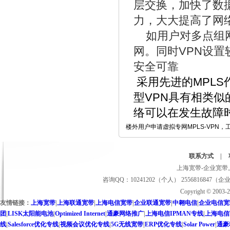
层交换，加快了数
力，大大提高了网
如用户对多点组网
网。同时VPN设
安全可靠
采用先进的MPLS
型VPN具有相类似的
络可以在发生故障
楼外用户申请虚拟专网MPLS-VPN
联系方式
|
上海宽带-企业宽带上
咨询QQ：10241202（个人） 2556816847（企
Copyright © 2
友情链接：
上海宽带
|
上海联通宽带
|
上海电信宽带
|
企业联通宽带
|
中翱电信
|
企业电信宽
团
|
LISK太阳能电池
|
Optimized Internet
|
通豪网络推广
|
上海电信IPMAN专线
|
上海电信
线
|
Salesforce优化专线
|
视频会议优化专线
|
5G无线宽带
|
ERP优化专线
|
Solar Power
|
通豪