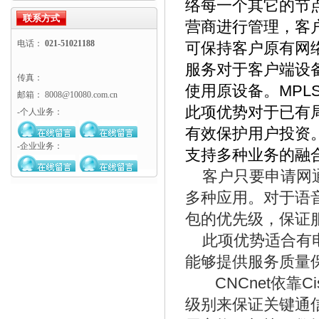
络每一个其它的节
机
联系方式
营商进行管理，客
电话：
021-51021188
可保持客户原有网
服务对于客户端设
传真：
使用原设备。MPL
邮箱： 8008@10080.com.cn
此项优势对于已有
-个人业务：
有效保护用户投资
-企业业务：
支持多种业务的融
客户只要申请网通
多种应用。对于语
包的优先级，保证
此项优势适合有电
能够提供服务质量
CNCnet依靠C
级别来保证关键通信