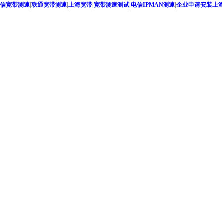
信宽带测速
|
联通宽带测速
|
上海宽带
|
宽带测速测试
|
电信IPMAN测速
|
企业申请安装上海联