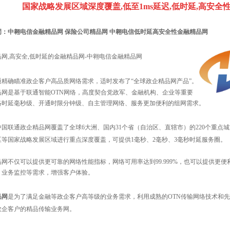
国家战略发展区域深度覆盖,低至1ms延迟,低时延,高安全
词：
中翱电信
金融精品网
保险公司精品网
中翱电信低时延高安全性金融精品网
网,高安全,低时延的金融精品网-中翱电信金融精品网
通精确瞄准政企客户高品质网络需求，适时发布了“全球政企精品网产品”。
品网是基于联通智能OTN网络，高度契合党政军、金融机构、企业等重要
络时延毫秒级、开通时限分钟级、自主管理网络、服务更加便利的组网需求。
中国联通政企精品网覆盖了全球6大洲、国内31个省（自治区、直辖市）的220个重点
区等国家战略发展区域进行重点深度覆盖，可提供1毫秒、2毫秒、3毫秒时延服务圈。
品网不仅可以提供更可靠的网络性能指标，网络可用率达到99.999%，也可以提供更
、业务监控等需求，增强客户体验。
品网
是为了满足金融等政企客户高等级的业务需求，利用成熟的OTN传输网络技术和先
政企客户的精品传输业务网。