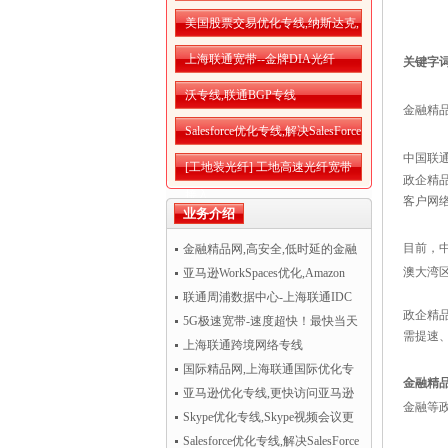
美国股票交易优化专线,纳斯达克,
纽交所优化网络
上海联通宽带--金牌DIA光纤
关键字
沃专线,联通BGP专线
金融精品
Salesforce优化专线,解决SalesForce
中国联
CRM访问慢
[工地装光纤] 工地高速光纤宽带
政企精
接入
客户网
业务介绍
目前，
金融精品网,高安全,低时延的金融
澳大湾
精品网
亚马逊WorkSpaces优化,Amazon
WorkSpaces运行更流畅
联通周浦数据中心-上海联通IDC
政企精
机房托管
5G极速宽带-速度超快！最快当天
需提速
开通！
上海联通跨境网络专线
国际精品网,上海联通国际优化专
金融精
线
亚马逊优化专线,更快访问亚马逊
金融等
AWS云服务
Skype优化专线,Skype视频会议更
清晰流畅
Salesforce优化专线,解决SalesForce