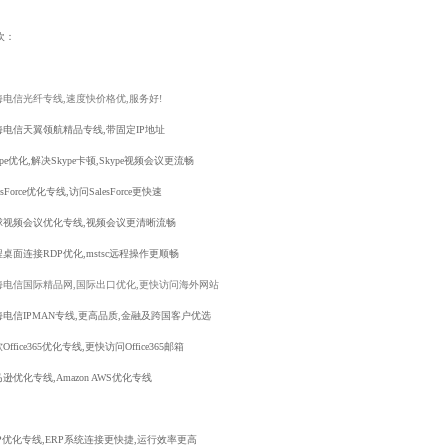
欢：
海电信光纤专线,速度快价格优,服务好!
海电信天翼领航精品专线,带固定IP地址
ype优化,解决Skype卡顿,Skype视频会议更流畅
lesForce优化专线,访问SalesForce更快速
球视频会议优化专线,视频会议更清晰流畅
桌面连接RDP优化,mstsc远程操作更顺畅
海电信国际精品网,国际出口优化,更快访问海外网站
海电信IPMAN专线,更高品质,金融及跨国客户优选
Office365优化专线,更快访问Office365邮箱
逊优化专线,Amazon AWS优化专线
RP优化专线,ERP系统连接更快捷,运行效率更高