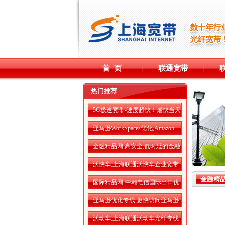
首 页
联通宽带
|
|
热门推荐
5G极速宽带-速度超快！最快当天
开通！
亚马逊WorkSpaces优化,Amazon
WorkSpaces运行更流畅
金融精品网,高安全,低时延的金融
精品网
沃快车,上海联通沃快车企业宽带
金融精品
国际精品网-中翱电信国际出口优
化专线
亚马逊优化专线,更快访问亚马逊
AWS云服务
沃动车,上海联通沃动车光纤专线