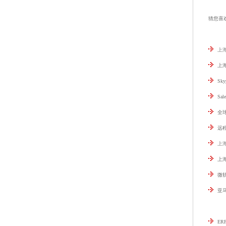
猜您喜
上
上
Sk
Sa
全
远程
上
上
微软
亚马
E