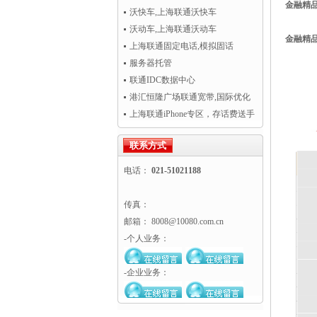
金融精
CRM访问慢
沃快车,上海联通沃快车
沃动车,上海联通沃动车
金融精
上海联通固定电话,模拟固话
服务器托管
联通IDC数据中心
港汇恒隆广场联通宽带,国际优化
专线超值热卖！
上海联通iPhone专区，存话费送手
机
联系方式
电话：
021-51021188
传真：
邮箱： 8008@10080.com.cn
-个人业务：
-企业业务：