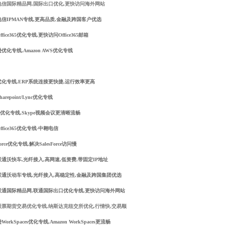
电信国际精品网,国际出口优化,更快访问海外网站
信IPMAN专线,更高品质,金融及跨国客户优选
fice365优化专线,更快访问Office365邮箱
优化专线,Amazon AWS优化专线
优化专线,ERP系统连接更快捷,运行效率更高
arepoint/Lync优化专线
pe优化专线,Skype视频会议更清晰流畅
ffice365优化专线-中翱电信
sforce优化专线,解决SalesForce访问慢
通沃快车,光纤接入,高网速,低资费,带固定IP地址
联通沃动车专线,光纤接入,高稳定性,金融及跨国集团优选
联通国际精品网,联通国际出口优化专线,更快访问海外网站
股票期货交易优化专线,纳斯达克纽交所优化,行情快,交易顺
orkSpaces优化专线,Amazon WorkSpaces更流畅