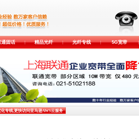
联通固话
精品光纤
光纤专线
5G宽带
|
|
|
|
化专线,更快访问亚马逊AWS云服务