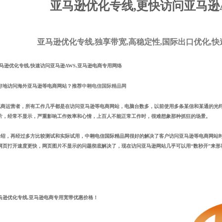
亚马逊优化专线,更快访问亚马逊
亚马逊优化专线,独享带宽,高稳定性,国际出口优化,快
马逊优化专线
,
快速访问亚马逊AWS
,
亚马逊电商专用网络
好地访问海外亚马逊等电商网站？
推荐
中翱电信国际精品网
商运营者，所有工作几乎都是在访问亚马逊等电商网站，电脑台数多，以前使用多条某信和某通的光
片，经常不显示，严重影响工作效率和心情，上百人不能正常工作时，很难想象那种抓狂的场景。
介绍，再经过多方比较测试和实际试用，
中翱电信国际精品网
很好的解决了客户访问亚马逊等电商网站
网页打开速度更快，网页图片不显示的问题彻底解决了，现在访问亚马逊网站几乎可以用“数秒开”来形
马逊优化专线
,亚马逊电商专用宽带
优惠价格！