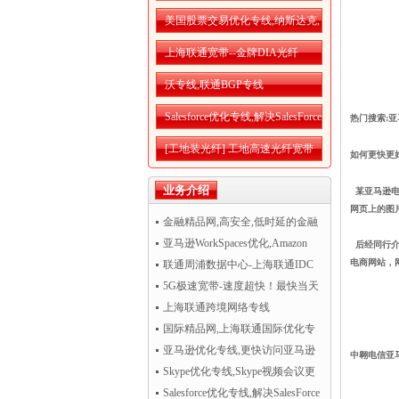
美国股票交易优化专线,纳斯达克,
纽交所优化网络
上海联通宽带--金牌DIA光纤
沃专线,联通BGP专线
Salesforce优化专线,解决SalesForce
热门搜索:
亚
CRM访问慢
[工地装光纤] 工地高速光纤宽带
如何更快更
接入
业务介绍
某亚马逊电
网页上的图
金融精品网,高安全,低时延的金融
精品网
亚马逊WorkSpaces优化,Amazon
后经同行
电商网站，
WorkSpaces运行更流畅
联通周浦数据中心-上海联通IDC
机房托管
5G极速宽带-速度超快！最快当天
开通！
上海联通跨境网络专线
国际精品网,上海联通国际优化专
线
亚马逊优化专线,更快访问亚马逊
中翱电信
亚
AWS云服务
Skype优化专线,Skype视频会议更
清晰流畅
Salesforce优化专线,解决SalesForce