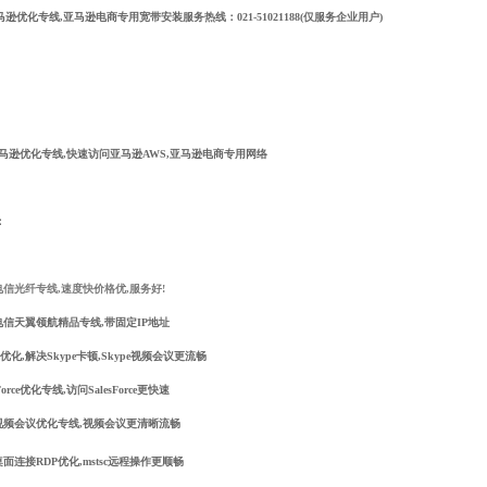
马逊优化专线
,亚马逊电商专用宽带
安装
服务热线：021-51021188(仅服务企业用户)
马逊优化专线
,
快速访问亚马逊AWS
,
亚马逊电商专用网络
：
信光纤专线,速度快价格优,服务好!
电信天翼领航精品专线,带固定IP地址
pe优化,解决Skype卡顿,Skype视频会议更流畅
sForce优化专线,访问SalesForce更快速
视频会议优化专线,视频会议更清晰流畅
面连接RDP优化,mstsc远程操作更顺畅