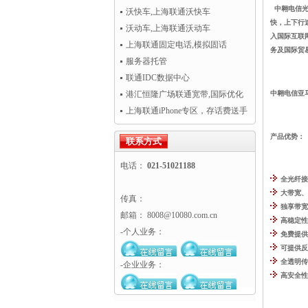
中翱电信光
CRM访问慢
沃快车,上海联通沃快车
快，上下行
沃动车,上海联通沃动车
入国际互联
上海联通固定电话,模拟固话
务及国际贸
服务器托管
联通IDC数据中心
港汇恒隆广场联通宽带,国际优化
中翱电信
亚
专线超值热卖！
上海联通iPhone专区，存话费送手
机
产品优势
联系方式
电话：
021-51021188
全光纤接
大带宽、
传真：
独享带宽
邮箱： 8008@10080.com.cn
高稳定性
-个人业务：
免费提供
可提供反
全透明传
-企业业务：
高安全性