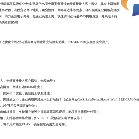
纤独享
亚马逊优化专线
,亚马逊电商专用宽带
通过光纤直接接入客户网络，具有上网速度
速率对称，有固定公网IP地址，稳定性好，网络延迟小等优点，轻松实现企业网络高速接
网，助
力企业电子商务，是企业高速上网、快速访问亚马逊AWS网络资源，开展电子商
易的更佳选择!
马逊优化专线
,亚马逊电商专用宽带
安装
服务热线：021-51021188(仅服务企业用户)
：
入
，光纤直接接入客户网络，全程光纤；
高网速
，网速可达1000M带宽；
、国际出口优化
，更佳的互联互通性；
、网络延迟小，企业关键网络应用运行顺畅！（如
亚马逊AWS,SalesForce,Skype, Wish,ERP,
1-5个可用公网固定IP地址；
向解析服务，支持用户架设企业邮箱等网络应用，此项服务需额外付费；
输，支持各种网络应用，如VPN,FTP,视频会议,电话会议等；
，每个用户独立VLAN，确保信息高度安全可靠。