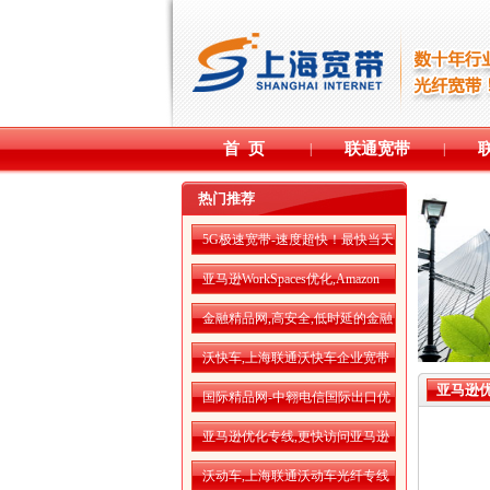
首 页
联通宽带
|
|
热门推荐
5G极速宽带-速度超快！最快当天
开通！
亚马逊WorkSpaces优化,Amazon
WorkSpaces运行更流畅
金融精品网,高安全,低时延的金融
精品网
沃快车,上海联通沃快车企业宽带
亚马逊优
国际精品网-中翱电信国际出口优
化专线
亚马逊优化专线,更快访问亚马逊
AWS云服务
沃动车,上海联通沃动车光纤专线