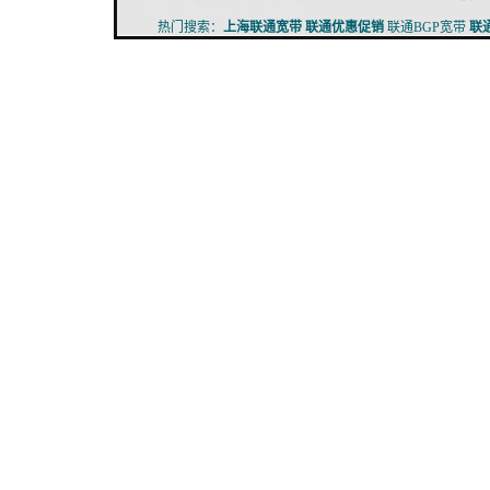
广：
中国一网-Google推广服务网
热门搜索：
上海联通宽带
联通优惠促销
联通BGP宽带
联