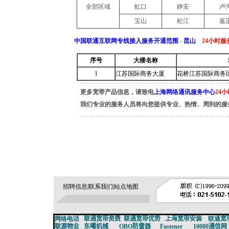
全部区域
虹口
静安
卢
宝山
松江
嘉
中国联通互联网专线接入服务开通范围
-
昆山
24小时服务
序号
大楼名称
1
江苏国际商务大厦
花桥江苏国际商务
更多宽带产品信息，请致电
上海网络通讯服务中心
24小
我们专业的服务人员将向您提供专业、热情、周到的服
招聘信息
|
联系我们
|
站点地图
网络电话
联通宽带资费
联通宽带
优势
上海宽带安装
联通
宽
联源物业
东曜机械
OBO防雷器
Fastener
10080通信网