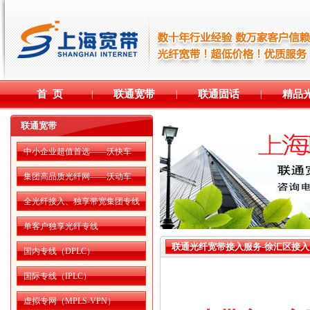
首 页
联通宽带
联通固话
精品
|
|
|
联通宽带
中小企业超值首选——沃快车
集团高品质光纤网——沃动车
全光纤接入、独享带宽集团专线
网——沃专线
单客户独享光纤专线
联通光纤宽带接入服务-徐汇区接入
国内专线（DPLC）
国际专线（IPLC）
虚拟专网（MPLS-VPN）