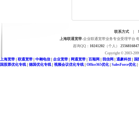
联系方式
|
上海联通宽带
-企业联通宽带业务专业受理平台 电话：021-
咨询QQ：
10241202
（个人）
255681684
Copyright © 2003-20
上海宽带
|
联通宽带
|
中翱电信
|
企业宽带
|
网通宽带
|
百顺网
|
我信网
|
通豪科技
|
国
国股票优化专线
|
德国优化专线
|
视频会议优化专线
|
Office365优化
|
SalesForce优化
|