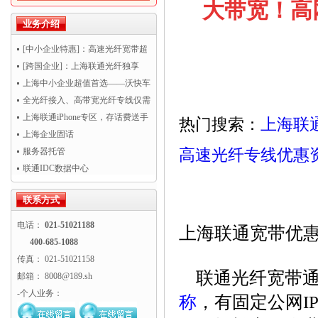
大带宽！高
业务介绍
[中小企业特惠]：高速光纤宽带超
值优惠！
[跨国企业]：上海联通光纤独享
VIP国际优化专线
上海中小企业超值首选——沃快车
全光纤接入、高带宽光纤专线仅需
1400元/月！
上海联通iPhone专区，存话费送手
热门搜索：
上海联
机
上海企业固话
高速光纤专线优惠
服务器托管
联通IDC数据中心
联系方式
电话：
021-51021188
上海联通宽带优
400-685-1088
传真： 021-51021158
联通光纤宽带通
邮箱： 8008@189.sh
-个人业务：
称
，有固定公网I