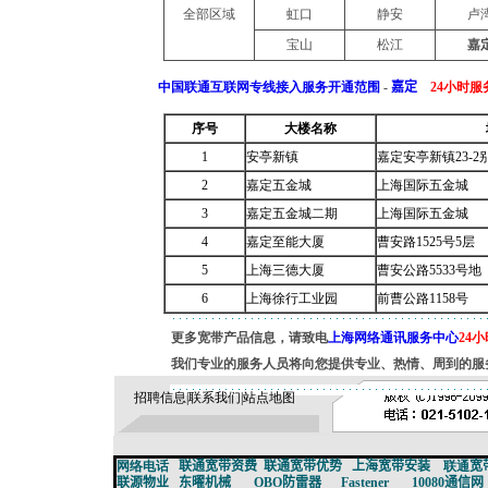
全部区域
虹口
静安
卢
宝山
松江
嘉
中国联通互联网专线接入服务开通范围
-
嘉定
24小时服务
序号
大楼名称
1
安亭新镇
嘉定安亭新镇
23-2
2
嘉定五金城
上海国际五金城
3
嘉定五金城二期
上海国际五金城
4
嘉定至能大厦
曹安路
1525
号
5
层
5
上海三德大厦
曹安公路5533号地
6
上海徐行工业园
前曹公路
1158
号
更多宽带产品信息，请致电
上海网络通讯服务中心
24小
我们专业的服务人员将向您提供专业、热情、周到的服
招聘信息
|
联系我们
|
站点地图
网络电话
联通宽带资费
联通宽带
优势
上海宽带安装
联通
宽
联源物业
东曜机械
OBO防雷器
Fastener
10080通信网