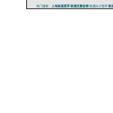
专业
广：
中国一网-Google推广服务网
热门搜索：
上海联通宽带
联通优惠促销
联通BGP宽带
联