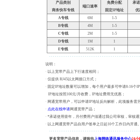
产品类别
免费分配
承诺
端口速率
商务快车专线
固定IP地址
优
A专线
6M
1-5
B专线
4M
1-5
C专线
2M
1-5
D专线
1M
1
E专线
512K
1
说明：
· 以上宽带产品上下行速度相同；
· 仅提供 RJ45以太网接口方式；
· 固定IP地址数量可以增加，每个用户最多可申请8-16个I
IP地址按照100元/月收费，IP地址费用无优惠；
· 网通宽带用户，可以申请IP地址反向解析，此项服务需
·
点此在线申请
网通宽带产品；
· *承诺使用壹年，月付费用户须通过我公司审核，审核
· 以上网通宽带产品自用户签单之日起10个工作日内开通
更多宽带产品信息，请致电
上海网络通讯服务中心
24小